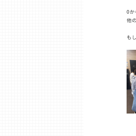
0
他
も