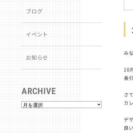
ブログ
イベント
み
お知らせ
1
長
ARCHIVE
さ
カ
デ
良