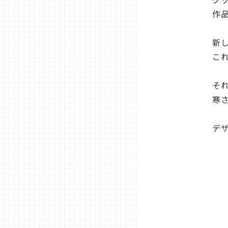
作
新
こ
それ
寒
デ