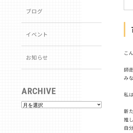
ブログ
イベント
こ
お知らせ
師
み
ARCHIVE
私
新
推
自