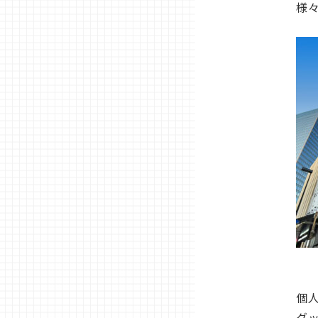
様
個
グ