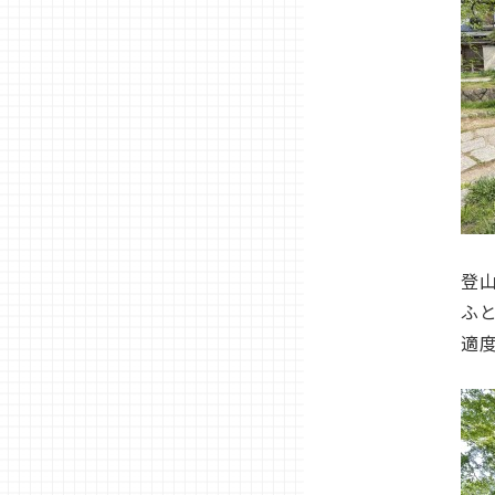
登
ふ
適