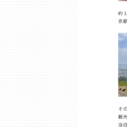
約
京
そ
観
当